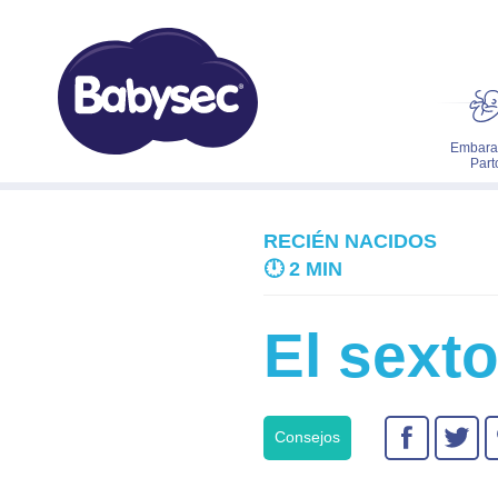
Embara
Part
RECIÉN NACIDOS
🕛
2 MIN
El sext
Consejos