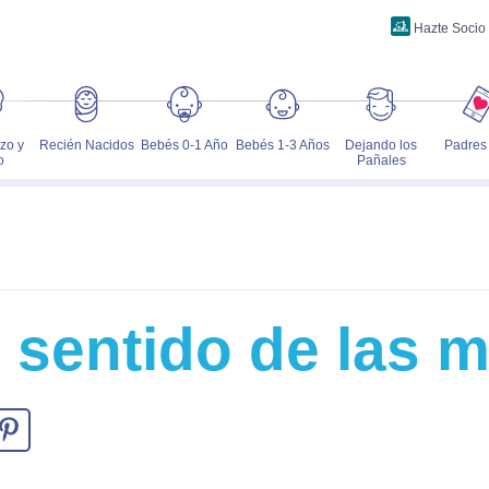
Hazte Socio
zo y
Recién Nacidos
Bebés 0-1 Año
Bebés 1-3 Años
Dejando los
Padres
o
Pañales
o sentido de las